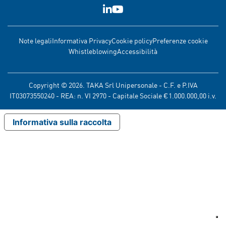
Note legali
Informativa Privacy
Cookie policy
Preferenze cookie
Whistleblowing
Accessibilità
Copyright © 2026. TAKA Srl Unipersonale - C.F. e P.IVA
IT03073550240 - REA: n. VI 2970 - Capitale Sociale €1.000.000,00 i.v.
Informativa sulla raccolta