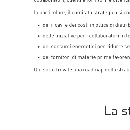
collaboratori, clienti e fornitori) è dive
In particolare, il comitato strategico si c
dei ricavi e dei costi in ottica di dist
delle iniziative per i collaboratori in
dei consumi energetici per ridurre sem
dei fornitori di materie prime favor
Qui sotto trovate una roadmap della strat
La s