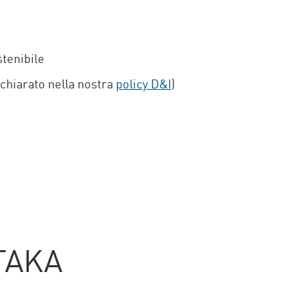
stenibile
ichiarato nella nostra
policy D&I
)
 TAKA