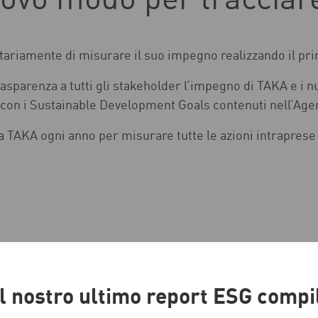
ovo modo per tracciare
ariamente di misurare il suo impegno realizzando il pri
sparenza a tutti gli stakeholder l’impegno di TAKA e i 
 con i Sustainable Development Goals contenuti nell’Age
a TAKA ogni anno per misurare tutte le azioni intraprese e 
il nostro ultimo report ESG comp