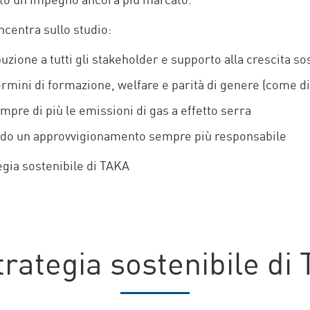
ntato un impegno ancora più marcato.
oncentra sullo studio:
ribuzione a tutti gli stakeholder e supporto alla crescita so
 termini di formazione, welfare e parità di genere (come d
pre di più le emissioni di gas a effetto serra
endo un approvvigionamento sempre più responsabile
egia sostenibile di TAKA
trategia sostenibile di