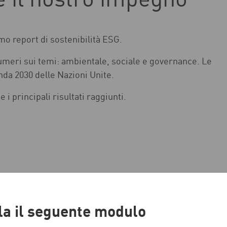
 il nostro impegno
mo report di sostenibilità ESG.
numeri sui temi: ambientale, sociale e governance. Le
nda 2030 delle Nazioni Unite.
i principali risultati raggiunti.
ila il seguente modulo