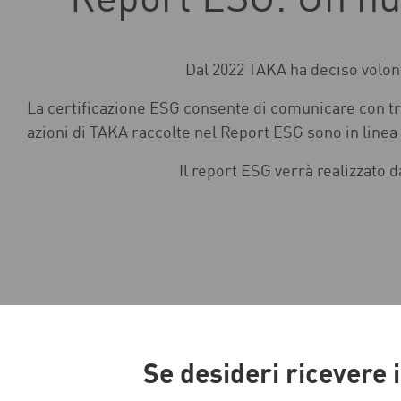
Report ESG: Un nu
Dal 2022 TAKA ha deciso volont
La certificazione ESG consente di comunicare con tra
azioni di TAKA raccolte nel Report ESG sono in linea
Il report ESG verrà realizzato d
Se desideri ricevere 