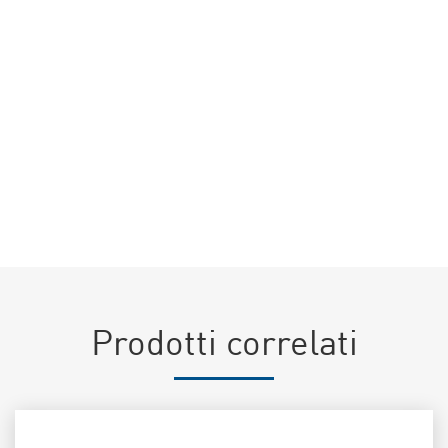
Acconsento al trattamento dei miei dati personali come previsto dalla
Privacy policy
di questo sito (Regolamento UE 2016/679) *
Prodotti correlati