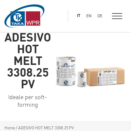
al
contenuto
IT
EN
DE
principale
ADESIVO
HOT
MELT
3308.25
PV
Ideale per soft-
forming
Home
/
ADESIVO HOT MELT 3308.25 PV