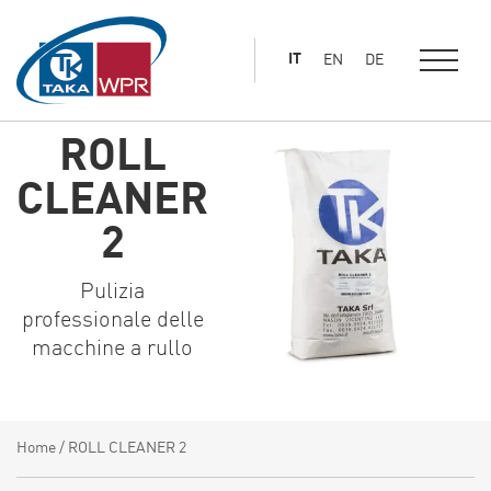
al
contenuto
IT
EN
DE
principale
ROLL
CLEANER
2
Pulizia
professionale delle
macchine a rullo
Home
/
ROLL CLEANER 2