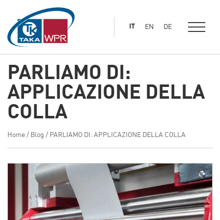
al
contenuto
IT
EN
DE
principale
PARLIAMO DI:
APPLICAZIONE DELLA
COLLA
Home
/
Blog
/
PARLIAMO DI: APPLICAZIONE DELLA COLLA