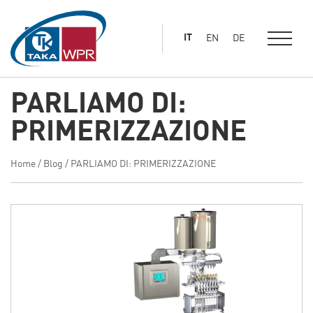
al
contenuto
IT
EN
DE
principale
PARLIAMO DI:
PRIMERIZZAZIONE
Home
/
Blog
/
PARLIAMO DI: PRIMERIZZAZIONE