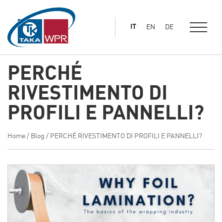
al
contenuto
IT
EN
DE
principale
PERCHÉ
RIVESTIMENTO DI
PROFILI E PANNELLI?
Home
/
Blog
/
PERCHÉ RIVESTIMENTO DI PROFILI E PANNELLI?