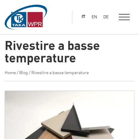
al
contenuto
IT
EN
DE
principale
Rivestire a basse
temperature
Home
/
Blog
/
Rivestire a basse temperature