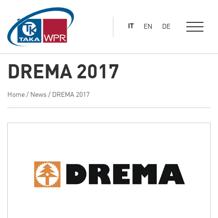
al
contenuto
IT
EN
DE
principale
DREMA 2017
Home
/
News
/
DREMA 2017