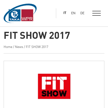
al
contenuto
IT
EN
DE
principale
FIT SHOW 2017
Home
/
News
/
FIT SHOW 2017