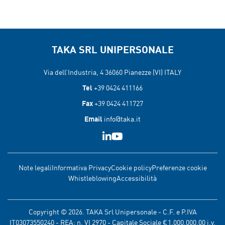
TAKA SRL UNIPERSONALE
Via dell’Industria, 4 36060
Pianezze (VI) ITALY
Tel
+39 0424 411166
Fax
+39 0424 411727
Email
info@taka.it
Note legali
Informativa Privacy
Cookie policy
Preferenze cookie
Whistleblowing
Accessibilità
Copyright © 2026. TAKA Srl Unipersonale - C.F. e P.IVA
IT03073550240 - REA: n. VI 2970 - Capitale Sociale €1.000.000,00 i.v.